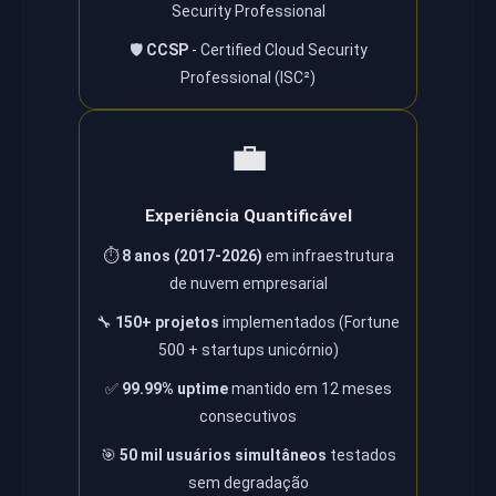
Security Professional
🛡️
CCSP
- Certified Cloud Security
Professional (ISC²)
💼
Experiência Quantificável
⏱️
8 anos (2017-2026)
em infraestrutura
de nuvem empresarial
🔧
150+ projetos
implementados (Fortune
500 + startups unicórnio)
✅
99.99% uptime
mantido em 12 meses
consecutivos
🎯
50 mil usuários simultâneos
testados
sem degradação