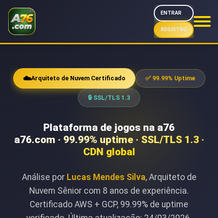
ENTRAR
REGISTRO
☁️
Arquiteto de Nuvem Certificado
✅ 99.99% Uptime
🔒 SSL/TLS 1.3
Plataforma de jogos na a76
a76.com · 99.99% uptime · SSL/TLS 1.3 ·
CDN global
Análise por
Lucas Mendes Silva
, Arquiteto de
Nuvem Sênior com 8 anos de experiência.
Certificado AWS + GCP, 99.99% de uptime