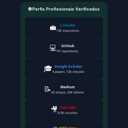
🌐 Perfis Profissionais Verificados
LinkedIn
💼
15K seguidores
GitHub
💻
87 repositories
Google Scholar
🎓
4 papers, 126 citações
Medium
📝
42 artigos, 25K leitores
YouTube
🎥
8.5K inscritos