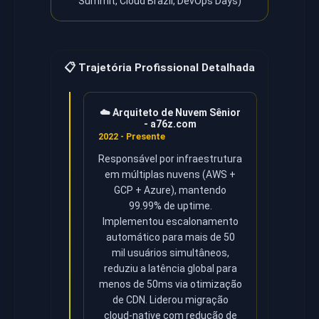
Summit, Cloud Brazil, DevOps Days)
📋 Trajetória Profissional Detalhada
☁️ Arquiteto de Nuvem Sênior
- a76z.com
2022 - Presente
Responsável por infraestrutura
em múltiplas nuvens (AWS +
GCP + Azure), mantendo
99.99% de uptime.
Implementou escalonamento
automático para mais de 50
mil usuários simultâneos,
reduziu a latência global para
menos de 50ms via otimização
de CDN. Liderou migração
cloud-native com redução de