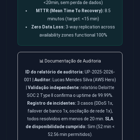
<20min, sem perda de dados)
MTTR (Mean Time To Recovery):
8.5
minutos (target: <15 min)
Zero Data Loss:
3-way replication across
availability zones functional 100%
📊 Documentação de Auditoria
ID do relatório de auditoria:
UP-2025-2026-
001 |
Auditor:
Lucas Mendes Silva (AWS Hero)
|
Validação independente:
relatório Deloitte
SOC 2 Type II confirma o uptime de 99.99%.
Registro de incidentes:
3 casos (DDoS 1x,
failover de banco 1x, oscilação de rede 1x),
todos resolvidos em menos de 20 min.
SLA
de disponibilidade cumprido:
Sim (52 min <
52.56 min permitidos).