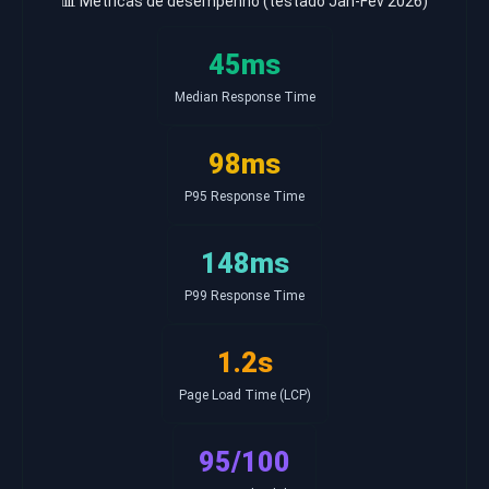
📊 Métricas de desempenho (testado Jan-Fev 2026)
45ms
Median Response Time
98ms
P95 Response Time
148ms
P99 Response Time
1.2s
Page Load Time (LCP)
95/100