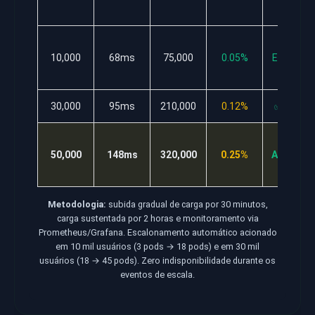
t
✅
10,000
68ms
75,000
0.05%
Excellen
t
30,000
95ms
210,000
0.12%
✅ Good
✅
50,000
148ms
320,000
0.25%
Accepta
ble
Metodologia:
subida gradual de carga por 30 minutos,
carga sustentada por 2 horas e monitoramento via
Prometheus/Grafana. Escalonamento automático acionado
em 10 mil usuários (3 pods → 18 pods) e em 30 mil
usuários (18 → 45 pods). Zero indisponibilidade durante os
eventos de escala.