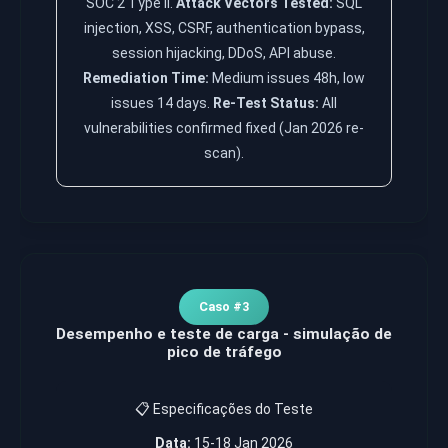
SOC 2 Type II.
Attack Vectors Tested:
SQL
injection, XSS, CSRF, authentication bypass,
session hijacking, DDoS, API abuse.
Remediation Time:
Medium issues 48h, low
issues 14 days.
Re-Test Status:
All
vulnerabilities confirmed fixed (Jan 2026 re-
scan).
Caso #3
Desempenho e teste de carga - simulação de
pico de tráfego
📋 Especificações do Teste
Data:
15-18 Jan 2026