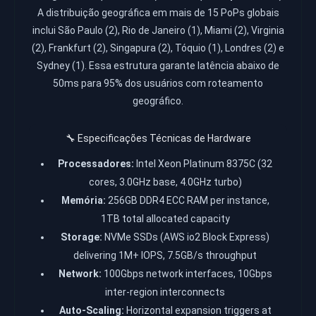
A distribuição geográfica em mais de 15 PoPs globais
inclui São Paulo (2), Rio de Janeiro (1), Miami (2), Virginia
(2), Frankfurt (2), Singapura (2), Tóquio (1), Londres (2) e
Sydney (1). Essa estrutura garante latência abaixo de
50ms para 95% dos usuários com roteamento
geográfico.
🔧 Especificações Técnicas de Hardware
Processadores:
Intel Xeon Platinum 8375C (32
cores, 3.0GHz base, 4.0GHz turbo)
Memória:
256GB DDR4 ECC RAM per instance,
1TB total allocated capacity
Storage:
NVMe SSDs (AWS io2 Block Express)
delivering 1M+ IOPS, 7.5GB/s throughput
Network:
100Gbps network interfaces, 10Gbps
inter-region interconnects
Auto-Scaling:
Horizontal expansion triggers at