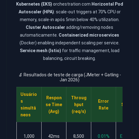
Kubernetes (EKS)
orchestration com
Horizontal Pod
Autoscaler (HPA)
: scale-out triggers at 70% CPU or
memory, scale-in após 5min below 40% utilization.
Cluster Autoscaler
adding/removing nodes
automaticamente.
Containerized microservices
(Docker) enabling independent scaling per service.
Service mesh (Istio)
for traffic management, load
balancing, circuit breaking.
🔬 Resultados de teste de carga (JMeter + Gatling -
Jan 2026)
Usuário
Respon
Throug
s
Error
se Time
hput
Status
simultâ
Rate
(Avg)
(req/s)
neos
✅
1,000
42ms
8,500
0.01%
Excellen