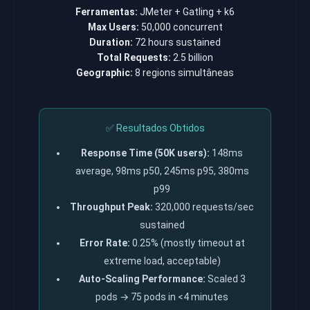
Ferramentas:
JMeter + Gatling + k6
Max Users:
50,000 concurrent
Duration:
72 hours sustained
Total Requests:
2.5 billion
Geographic:
8 regions simultâneas
✅ Resultados Obtidos
Response Time (50K users):
148ms
average, 98ms p50, 245ms p95, 380ms
p99
Throughput Peak:
320,000 requests/sec
sustained
Error Rate:
0.25% (mostly timeout at
extreme load, acceptable)
Auto-Scaling Performance:
Scaled 3
pods → 75 pods in <4 minutes