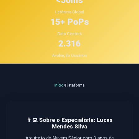
<50ms
Latência Global
15+ PoPs
Data Centers
2.316
Avaliação Usuários
Início
/
Plataforma
👨‍💻 Sobre o Especialista: Lucas
Mendes Silva
Arquiteto de Nuvem Sênior com 8 anos de