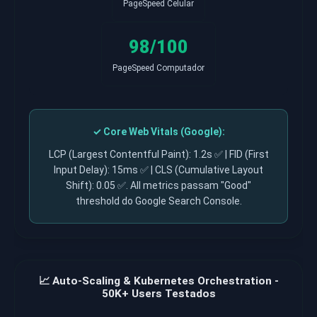
PageSpeed Celular
98/100
PageSpeed Computador
✓ Core Web Vitals (Google):
LCP (Largest Contentful Paint): 1.2s ✅ | FID (First
Input Delay): 15ms ✅ | CLS (Cumulative Layout
Shift): 0.05 ✅. All metrics passam "Good"
threshold do Google Search Console.
📈 Auto-Scaling & Kubernetes Orchestration -
50K+ Users Testados